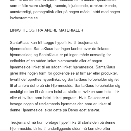
som måtte være ulovligt, truende, injurierende, ærekrænkende,
uanstændigt, pornografisk eller på nogen måde i strid med nogen
lovbestemmelse.
LINKS TIL OG FRA ANDRE MATERIALER
SantaKlaus kan frit lægge hyperlinks til tredjemands
hjemmesider. SantaKlaus har ingen kontrol over de linkede
hjemmesider, og SantaKlaus er på ingen måde ansvarlig for
indholdet af en sådan linket hjemmeside eller af nogen
hjemmeside linket til en sådan linket hjemmeside. SantaKlaus
giver ikke nogen form for godkendelse af firmaer eller produkter,
hvortil der oprettes hyperlinks, og SantaKlaus forbeholder sig ret
til at anføre dette på sin Hjemmeside. SantaKlaus forbeholder sig
ensidigt retten til når som helst at slette et hvilken som helst link
eller et hvilket som helst linket program. Hvis De ønsker at
besøge nogen af tredjemands hjemmesider, som er linket til
denne Hjemmeside, sker dette på Deres eget ansvar.
Tredjemand må kun foretage hyperlinks til startsiden på denne
Hjemmeside. Links til underliggende sider må kun ske efter