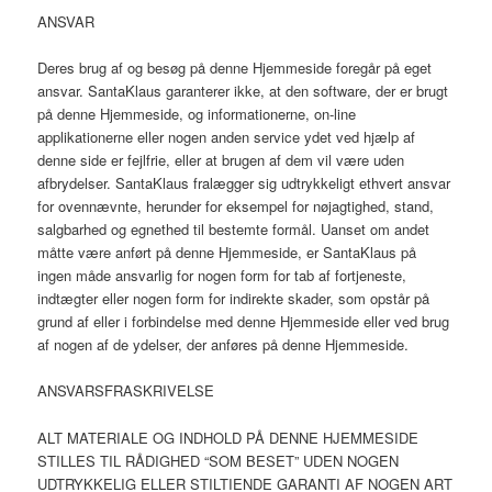
ANSVAR
Deres brug af og besøg på denne Hjemmeside foregår på eget
ansvar. SantaKlaus garanterer ikke, at den software, der er brugt
på denne Hjemmeside, og informationerne, on-line
applikationerne eller nogen anden service ydet ved hjælp af
denne side er fejlfrie, eller at brugen af dem vil være uden
afbrydelser. SantaKlaus fralægger sig udtrykkeligt ethvert ansvar
for ovennævnte, herunder for eksempel for nøjagtighed, stand,
salgbarhed og egnethed til bestemte formål. Uanset om andet
måtte være anført på denne Hjemmeside, er SantaKlaus på
ingen måde ansvarlig for nogen form for tab af fortjeneste,
indtægter eller nogen form for indirekte skader, som opstår på
grund af eller i forbindelse med denne Hjemmeside eller ved brug
af nogen af de ydelser, der anføres på denne Hjemmeside.
ANSVARSFRASKRIVELSE
ALT MATERIALE OG INDHOLD PÅ DENNE HJEMMESIDE
STILLES TIL RÅDIGHED “SOM BESET” UDEN NOGEN
UDTRYKKELIG ELLER STILTIENDE GARANTI AF NOGEN ART