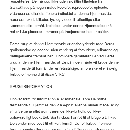
respekteres. De må dog ikke uden skriftlig tilladelse fra
SantaKlaus på nogen måde kopiere, reproducere, uploade,
videresende eller distribuere indholdet af denne Hjemmeside,
herunder tekst, billeder, lyd og video, til offentlige eller
kommercielle formål. Indholdet under denne Hjemmeside må
heller ikke placeres i rammer på tredjemands hjemmesider.
Deres brug af denne Hjemmeside er ensbetydende med Deres
godkendelse og accept uden ændring af forbudene, vilkårene og
betingelserne fremsat heri. Endvidere garanterer De ved Deres
brug af denne Hjemmeside, at De på ingen måde vil bruge denne
Hjemmeside til formål, der er retsstridige, amoralske eller i øvrigt
forbudte i henhold til disse Vilkår.
BRUGERINFORMATION
Enhver form for information eller materiale, som De måtte
fremsende til Hjemmesiden via e-post eller på anden måde, er og
vil blive behandlet som værende ikke-fortrolig og ikke-
ophavsretligt beskyttet. SantaKlaus har ret til at bruge alt, hvad
De sender med post til ethvert formål. Det er forbudt i enhver
form at sende eller overføre materiale til/fra denne Hjemmeside,