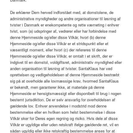
De erklærer Dem herved indforstået med, at domstolene, de
administrative myndigheder og andre organisationer til løsning af
tvister i Danmark er enekompetente og rette værneting i enhver
tvist, som (a) udspringer af, vedrører eller har forbindelse med
denne Hjemmeside og/eller disse Vilkår, hvori (b) denne
Hjemmeside og/eller disse Vilkår er et stridspunkt eller et
væsentligt moment, eller hvori (c) der refereres til denne
Hjemmeside og/eller disse Vilkår, er omtalt i et skrift, der er
indgivet til en domstol, voldgiftsret, administrativ myndighed eller
anden organisation til løsning af tvister. SantaKlaus har ved
oprettelsen og vedligeholdelsen af denne Hjemmeside bestræbt
sig på at overholde alle lovmæssige krav, hvormed SantaKlaus
er bekendt, men garanterer ikke, at materiale på denne
Hjemmeside er hensigtsmæssigt eller disponibelt til brug i nogen
bestemt jurisdiktion. De er selv ansvarlig for overholdelsen af
gældende lov. Enhver anvendelse i modstrid mod denne
bestemmelse eller en hvilken som helst bestemmelse i disse
Vilkår sker for Deres egen regning og risiko. Hvis dele af disse
Vilkår er ugyldige eller uden retskraft ifølge gældende ret, vil en
sådan ugyldig eller ikke retskraftig bestemmelse anses for at