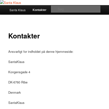
Primær
Søg
Kontakter
Santa Klaus
Fortsæt
menu
Santa Klaus
til
primært
Kontakter
indhold
Ansvarligt for indholdet på denne hjemmeside:
SantaKlaus
Kongensgade 4
DK-6760 Ribe
Denmark
SantaKlaus