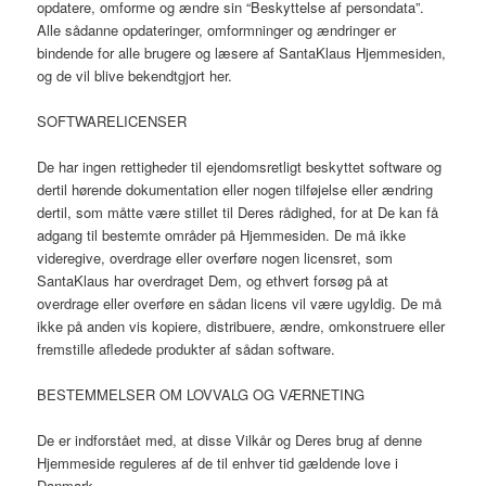
opdatere, omforme og ændre sin “Beskyttelse af persondata”.
Alle sådanne opdateringer, omformninger og ændringer er
bindende for alle brugere og læsere af SantaKlaus Hjemmesiden,
og de vil blive bekendtgjort her.
SOFTWARELICENSER
De har ingen rettigheder til ejendomsretligt beskyttet software og
dertil hørende dokumentation eller nogen tilføjelse eller ændring
dertil, som måtte være stillet til Deres rådighed, for at De kan få
adgang til bestemte områder på Hjemmesiden. De må ikke
videregive, overdrage eller overføre nogen licensret, som
SantaKlaus har overdraget Dem, og ethvert forsøg på at
overdrage eller overføre en sådan licens vil være ugyldig. De må
ikke på anden vis kopiere, distribuere, ændre, omkonstruere eller
fremstille afledede produkter af sådan software.
BESTEMMELSER OM LOVVALG OG VÆRNETING
De er indforstået med, at disse Vilkår og Deres brug af denne
Hjemmeside reguleres af de til enhver tid gældende love i
Danmark.